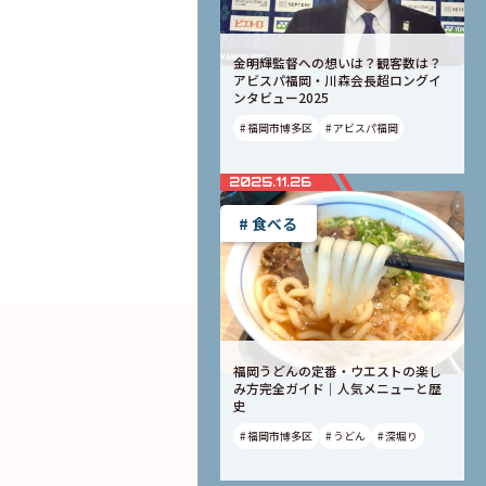
金明輝監督への想いは？観客数は？
アビスパ福岡・川森会長超ロングイ
ンタビュー2025
# 福岡市博多区
# アビスパ福岡
2025.11.26
# 食べる
福岡うどんの定番・ウエストの楽し
み方完全ガイド｜人気メニューと歴
史
# 福岡市博多区
# うどん
# 深堀り