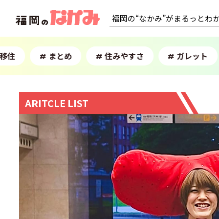
福岡の“なかみ”がまるっとわ
移住
まとめ
住みやすさ
ガレット
#
#
#
ARITCLE LIST