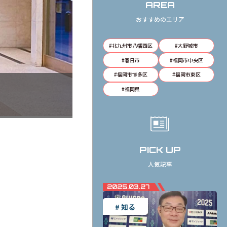
AREA
おすすめのエリア
#
北九州市八幡西区
#
大野城市
#
春日市
#
福岡市中央区
#
福岡市博多区
#
福岡市東区
#
福岡県
PICK UP
人気記事
2025.03.27
# 知る