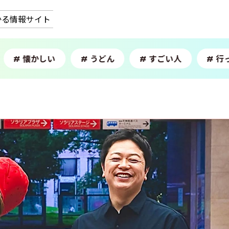
かる情報サイト
懐かしい
うどん
すごい人
行っ
#
#
#
#