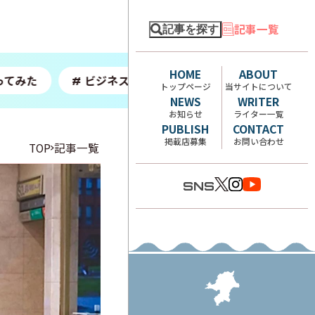
記事一覧
記事を探す
HOME
ABOUT
てみた
ビジネスホテル
ショップ
プ
#
#
#
トップページ
当サイトについて
NEWS
WRITER
お知らせ
ライター一覧
PUBLISH
CONTACT
掲載店募集
お問い合わせ
TOP
記事一覧
SNS