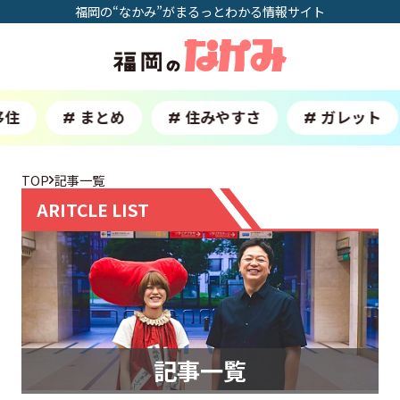
福岡の“なかみ”がまるっとわかる情報サイト
移住
まとめ
住みやすさ
ガレット
#
#
#
TOP
記事一覧
ARITCLE LIST
記事一覧