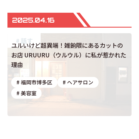
2025.04.16
# 話す
ユルいけど超異端！雑餉隈にあるカットの
お店 URUURU（ウルウル）に私が惹かれた
理由
# 福岡市博多区
# ヘアサロン
# 美容室