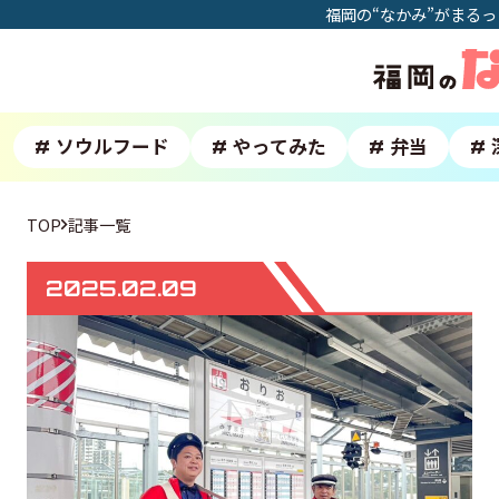
福岡の“なかみ”がまる
ソウルフード
やってみた
弁当
#
#
#
#
TOP
記事一覧
2025.02.09